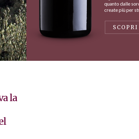
quanto dalle sor
create più per s
SCOPRI
va la
el