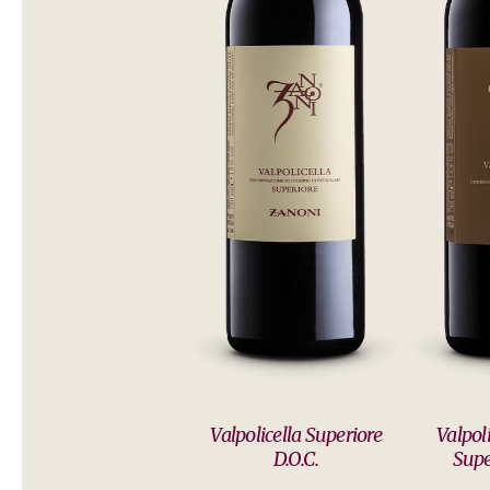
Valpolicella Superiore
Valpol
D.O.C.
Supe