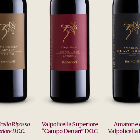
icella Ripasso
Valpolicella Superiore
Amarone d
riore D.O.C.
“Campo Denari” D.O.C.
Valpolicella 