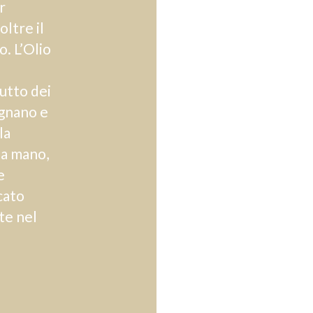
r
oltre il
o. L’Olio
utto dei
ignano e
la
 a mano,
e
cato
te nel