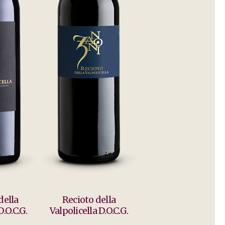
ella
Recioto della
D.O.C.G.
Valpolicella D.O.C.G.