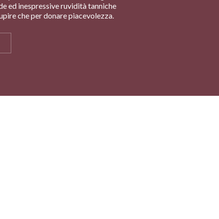
de ed inespressive ruvidità tanniche
tupire che per donare piacevolezza.