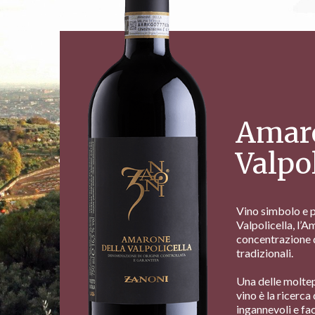
Amaro
Valpol
Vino simbolo e 
Valpolicella, l’A
concentrazione 
tradizionali.
Una delle moltepl
vino è la ricerca
ingannevoli e fac