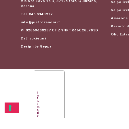
Via Are Zovo 16 D, 37125 fraz. Quinzano,
Valpolice
Verona
Valpolice
Tel. 045 8343977
Amarone d
info@pietrozanoni.it
Recioto d
PI 02869680237 CF ZNNPTR66C28L781D
Olio Extra
Dati societari
Design by Geppa
L
E
T
U
E
P
R
I
E
n
F
f
E
o
R
r
E
m
N
a
Z
ti
E
v
R
a
E
s
L
u
A
ll
T