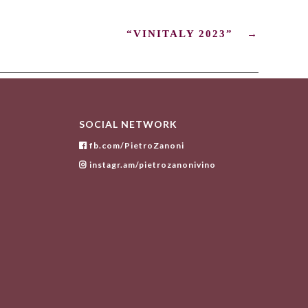
“VINITALY 2023”
→
SOCIAL NETWORK
fb.com/PietroZanoni
instagr.am/pietrozanonivino