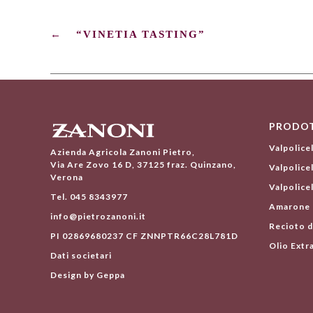
←
“VINETIA TASTING”
PRODOT
Valpolice
Azienda Agricola Zanoni Pietro,
Via Are Zovo 16 D, 37125 fraz. Quinzano,
Valpolice
Verona
Valpolice
Tel. 045 8343977
Amarone d
info@pietrozanoni.it
Recioto d
PI 02869680237 CF ZNNPTR66C28L781D
Olio Extra
Dati societari
Design by Geppa